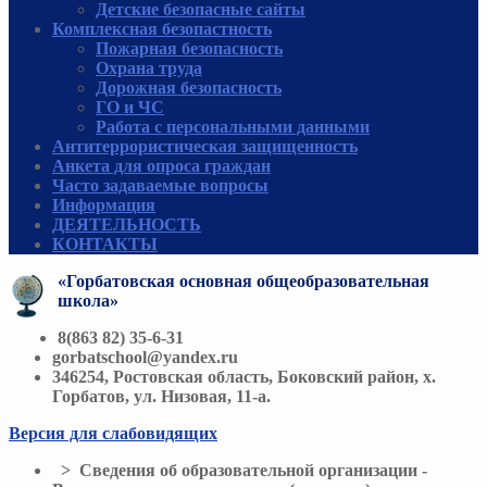
Детские безопасные сайты
Комплексная безопастность
Пожарная безопасность
Охрана труда
Дорожная безопасность
ГО и ЧС
Работа с персональными данными
Антитеррористическая защищенность
Анкета для опроса граждан
Часто задаваемые вопросы
Информация
ДЕЯТЕЛЬНОСТЬ
КОНТАКТЫ
«Горбатовская основная общеобразовательная
школа»
8(863 82) 35-6-31
gorbatschool@yandex.ru
346254, Ростовская область, Боковский район, х.
Горбатов, ул. Низовая, 11-а.
Версия для слабовидящих
> Сведения об образовательной организации -