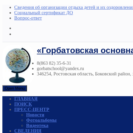
Сведения об организации отдыха детей и их оздоровлени
Социальный сертификат ДО
Вопрос-ответ
«Горбатовская основн
8(863 82) 35-6-31
gorbatschool@yandex.ru
346254, Ростовская область, Боковский район, х
Open Menu
ГЛАВНАЯ
ПОИСК
ПРЕСС-ЦЕНТР
Новости
Фотоальбомы
Видеотека
СВЕДЕНИЯ