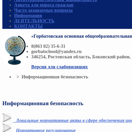
Анкета для опроса граждан
Часто задаваемые вопросы
Информация
ДЕЯТЕЛЬНОСТЬ
КОНТАКТЫ
«Горбатовская основная общеобразовательна
8(863 82) 35-6-31
gorbatschool@yandex.ru
346254, Ростовская область, Боковский район, х
Версия для слабовидящих
> Информационная безопасность
Информационная безопасность
Локальные нормативные акты в сфере обеспечения и
Нормативное регулирование