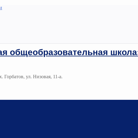
и
ая общеобразовательная школа
. Горбатов, ул. Низовая, 11-а.