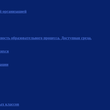
й организацией
ость образовательного процесса. Доступная среда.
щихся
зации
ых классов