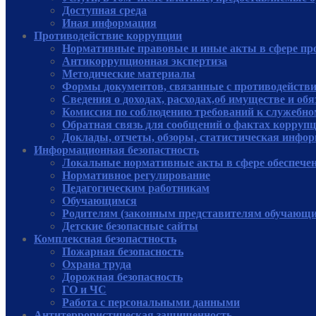
Доступная среда
Иная информация
Противодействие коррупции
Нормативные правовые и иные акты в сфере пр
Антикоррупционная экспертиза
Методические материалы
Формы документов, связанные с противодействи
Сведения о доходах, расходах,об имуществе и об
Комиссия по соблюдению требований к служебно
Обратная связь для сообщений о фактах корруп
Доклады, отчеты, обзоры, статистическая инфо
Информационная безопастность
Локальные нормативные акты в сфере обеспече
Нормативное регулирование
Педагогическим работникам
Обучающимся
Родителям (законным представителям обучающи
Детские безопасные сайты
Комплексная безопастность
Пожарная безопасность
Охрана труда
Дорожная безопасность
ГО и ЧС
Работа с персональными данными
Антитеррористическая защищенность