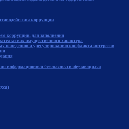
отиводействия коррупции
ем коррупции, для заполнения
язательствах имущественного характера
му поведению и урегулированию конфликта интересов
ции
рмация
ния информационной безопасности обучающихся
хся)