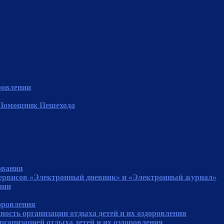
ровлении
"Помощник Пешехода
ования
сервисов «Электронный дневник» и «Электронный журнал»
нии
доровления
ность организации отдыха детей и их оздоровления
рганизацией отдыха детей и их оздоровления