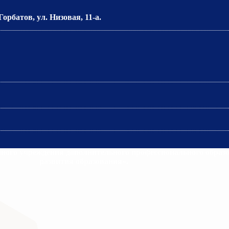
орбатов, ул. Низовая, 11-а.
много учреждения дополнительного профессионального образ
развития образования».