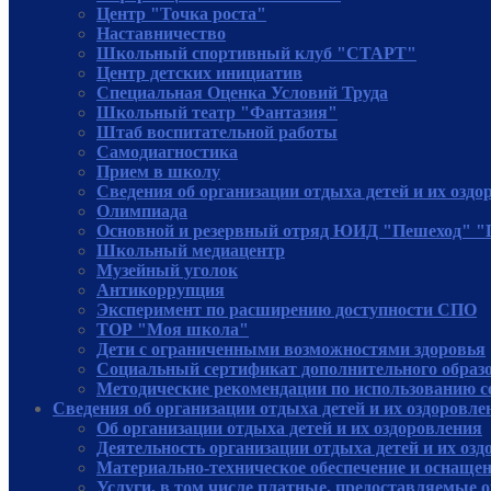
Центр "Точка роста"
Наставничество
Школьный спортивный клуб "СТАРТ"
Центр детских инициатив
Специальная Оценка Условий Труда
Школьный театр "Фантазия"
Штаб воспитательной работы
Самодиагностика
Прием в школу
Сведения об организации отдыха детей и их оздо
Олимпиада
Основной и резервный отряд ЮИД "Пешеход" 
Школьный медиацентр
Музейный уголок
Антикоррупция
Эксперимент по расширению доступности СПО
ТОР "Моя школа"
Дети с ограниченными возможностями здоровья
Социальный сертификат дополнительного образ
Методические рекомендации по использованию 
Сведения об организации отдыха детей и их оздоровле
Об организации отдыха детей и их оздоровления
Деятельность организации отдыха детей и их оз
Материально-техническое обеспечение и оснащен
Услуги, в том числе платные, предоставляемые о