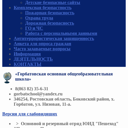
Детские безопасные сайты
Комплексная безопастность
Пожарная безопасность
Охрана труда
Дорожная безопасность
ГО и ЧС
Работа с персональными данными
Антитеррористическая защищенность
Анкета для опроса граждан
Часто задаваемые вопросы
Информация
ДЕЯТЕЛЬНОСТЬ
КОНТАКТЫ
«Горбатовская основная общеобразовательная
школа»
8(863 82) 35-6-31
gorbatschool@yandex.ru
346254, Ростовская область, Боковский район, х.
Горбатов, ул. Низовая, 11-а.
Версия для слабовидящих
> Основной и резервный отряд ЮИД "Пешеход"