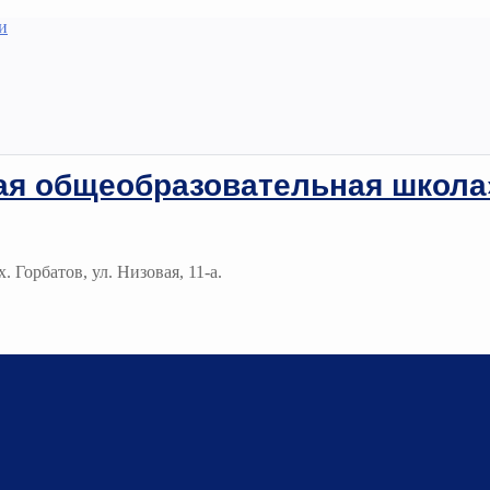
и
ая общеобразовательная школа
. Горбатов, ул. Низовая, 11-а.