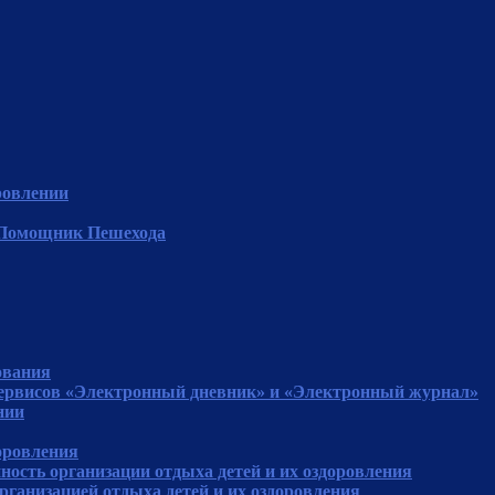
ровлении
"Помощник Пешехода
ования
сервисов «Электронный дневник» и «Электронный журнал»
нии
доровления
ность организации отдыха детей и их оздоровления
рганизацией отдыха детей и их оздоровления