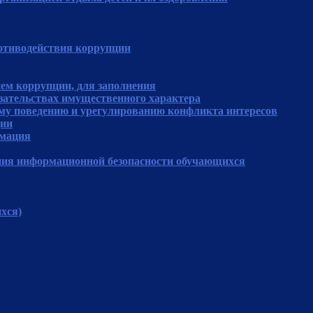
отиводействия коррупции
ем коррупции, для заполнения
язательствах имущественного характера
му поведению и урегулированию конфликта интересов
ции
рмация
ния информационной безопасности обучающихся
хся)