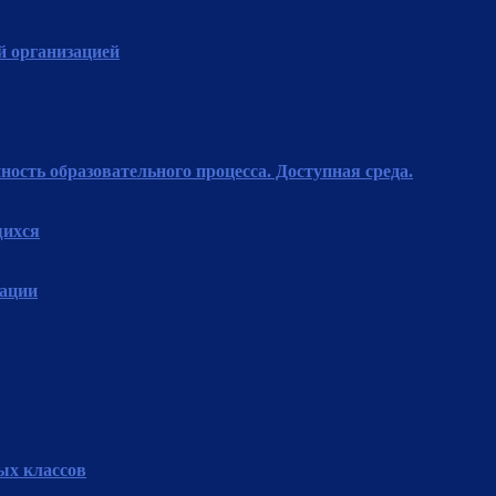
й организацией
ость образовательного процесса. Доступная среда.
щихся
зации
ых классов