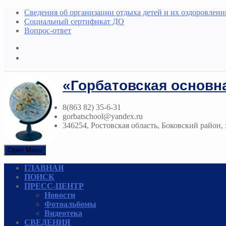
Сведения об организации отдыха детей и их оздоровлени
Социальный сертификат ДО
Вопрос-ответ
«Горбатовская основн
8(863 82) 35-6-31
gorbatschool@yandex.ru
346254, Ростовская область, Боковский район, х
Open Menu
ГЛАВНАЯ
ПОИСК
ПРЕСС-ЦЕНТР
Новости
Фотоальбомы
Видеотека
СВЕДЕНИЯ