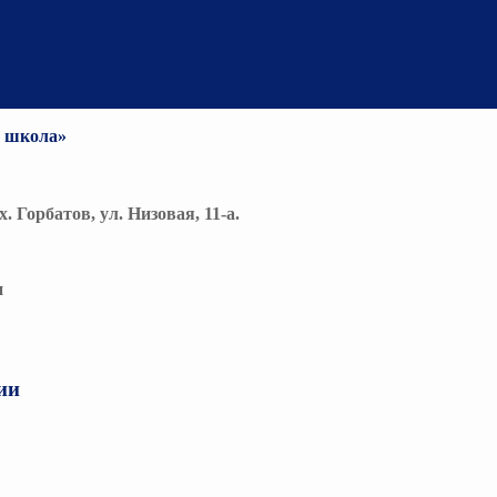
я школа»
. Горбатов, ул. Низовая, 11-а.
и
ии