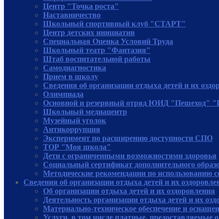
Центр "Точка роста"
Наставничество
Школьный спортивный клуб "СТАРТ"
Центр детских инициатив
Специальная Оценка Условий Труда
Школьный театр "Фантазия"
Штаб воспитательной работы
Самодиагностика
Прием в школу
Сведения об организации отдыха детей и их оздо
Олимпиада
Основной и резервный отряд ЮИД "Пешеход" 
Школьный медиацентр
Музейный уголок
Антикоррупция
Эксперимент по расширению доступности СПО
ТОР "Моя школа"
Дети с ограниченными возможностями здоровья
Социальный сертификат дополнительного образ
Методические рекомендации по использованию 
Сведения об организации отдыха детей и их оздоровле
Об организации отдыха детей и их оздоровления
Деятельность организации отдыха детей и их оз
Материально-техническое обеспечение и оснащен
Услуги, в том числе платные, предоставляемые о