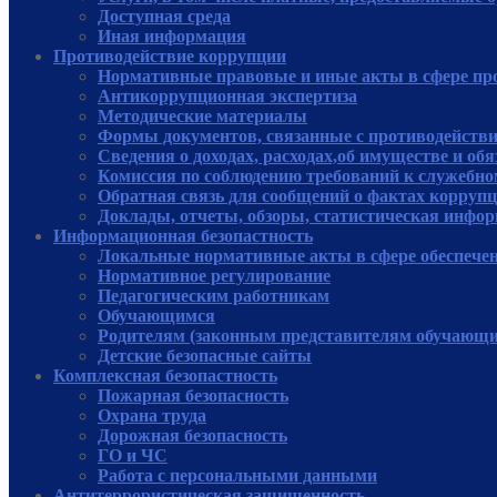
Доступная среда
Иная информация
Противодействие коррупции
Нормативные правовые и иные акты в сфере пр
Антикоррупционная экспертиза
Методические материалы
Формы документов, связанные с противодействи
Сведения о доходах, расходах,об имуществе и об
Комиссия по соблюдению требований к служебно
Обратная связь для сообщений о фактах корруп
Доклады, отчеты, обзоры, статистическая инфо
Информационная безопастность
Локальные нормативные акты в сфере обеспече
Нормативное регулирование
Педагогическим работникам
Обучающимся
Родителям (законным представителям обучающи
Детские безопасные сайты
Комплексная безопастность
Пожарная безопасность
Охрана труда
Дорожная безопасность
ГО и ЧС
Работа с персональными данными
Антитеррористическая защищенность