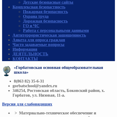
Детские безопасные сайты
Комплексная безопастность
Пожарная безопасность
Охрана труда
Дорожная безопасность
ГО и ЧС
Работа с персональными данными
Антитеррористическая защищенность
Анкета для опроса граждан
Часто задаваемые вопросы
Информация
ДЕЯТЕЛЬНОСТЬ
КОНТАКТЫ
«Горбатовская основная общеобразовательная
школа»
8(863 82) 35-6-31
gorbatschool@yandex.ru
346254, Ростовская область, Боковский район, х.
Горбатов, ул. Низовая, 11-а.
Версия для слабовидящих
> Материально-техническое обеспечение и