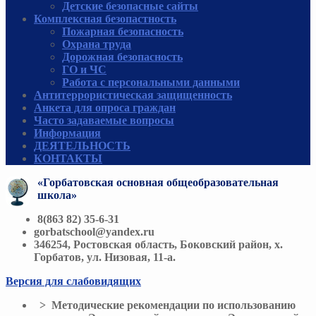
Детские безопасные сайты
Комплексная безопастность
Пожарная безопасность
Охрана труда
Дорожная безопасность
ГО и ЧС
Работа с персональными данными
Антитеррористическая защищенность
Анкета для опроса граждан
Часто задаваемые вопросы
Информация
ДЕЯТЕЛЬНОСТЬ
КОНТАКТЫ
«Горбатовская основная общеобразовательная
школа»
8(863 82) 35-6-31
gorbatschool@yandex.ru
346254, Ростовская область, Боковский район, х.
Горбатов, ул. Низовая, 11-а.
Версия для слабовидящих
> Методические рекомендации по использованию