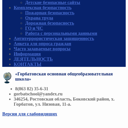
Детские безопасные сайты
Комплексная безопастность
Пожарная безопасность
Охрана труда
Дорожная безопасность
ГО и ЧС
Работа с персональными данными
Антитеррористическая защищенность
Анкета для опроса граждан
Часто задаваемые вопросы
Информация
ДЕЯТЕЛЬНОСТЬ
КОНТАКТЫ
«Горбатовская основная общеобразовательная
школа»
8(863 82) 35-6-31
gorbatschool@yandex.ru
346254, Ростовская область, Боковский район, х.
Горбатов, ул. Низовая, 11-а.
Версия для слабовидящих