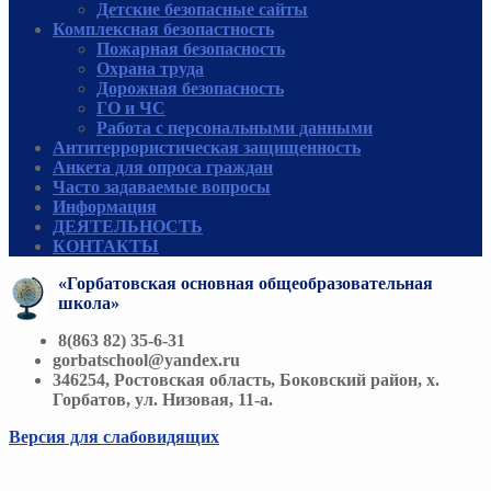
Детские безопасные сайты
Комплексная безопастность
Пожарная безопасность
Охрана труда
Дорожная безопасность
ГО и ЧС
Работа с персональными данными
Антитеррористическая защищенность
Анкета для опроса граждан
Часто задаваемые вопросы
Информация
ДЕЯТЕЛЬНОСТЬ
КОНТАКТЫ
«Горбатовская основная общеобразовательная
школа»
8(863 82) 35-6-31
gorbatschool@yandex.ru
346254, Ростовская область, Боковский район, х.
Горбатов, ул. Низовая, 11-а.
Версия для слабовидящих